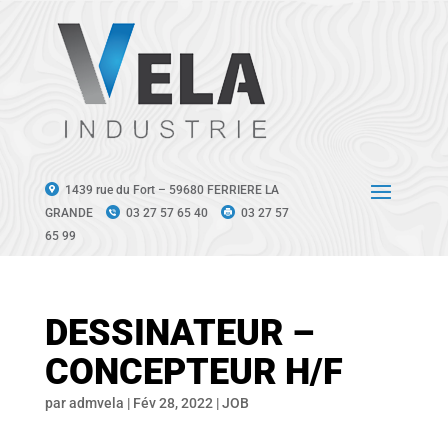
1439 rue du Fort – 59680 FERRIERE LA
GRANDE
03 27 57 65 40
03 27 57
65 99
DESSINATEUR –
CONCEPTEUR H/F
par
admvela
|
Fév 28, 2022
|
JOB